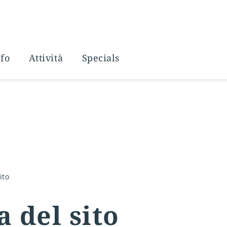
fo
Attività
Specials
cazioni
a all’Adige
i
 frutta e vino
Gravel
ito
e
 del sito
e ritiri