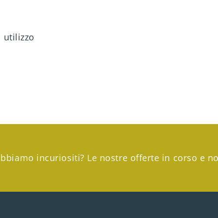
 utilizzo
abbiamo incuriositi? Le nostre offerte in corso e no