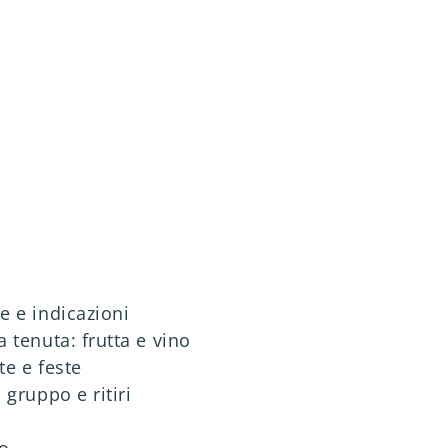
razione viaggio
gli ospiti
gli ospiti
gli ospiti
gli ospiti
360 Tour
360 Tour
360 Tour
360 Tour
Newsletter
Newsletter
Newsletter
Newsletter
e e indicazioni
a tenuta: frutta e vino
te e feste
 gruppo e ritiri
fo