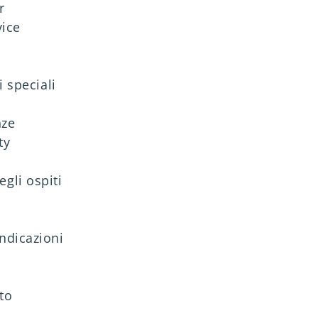
r
vice
 speciali
nze
ty
gli ospiti
indicazioni
to