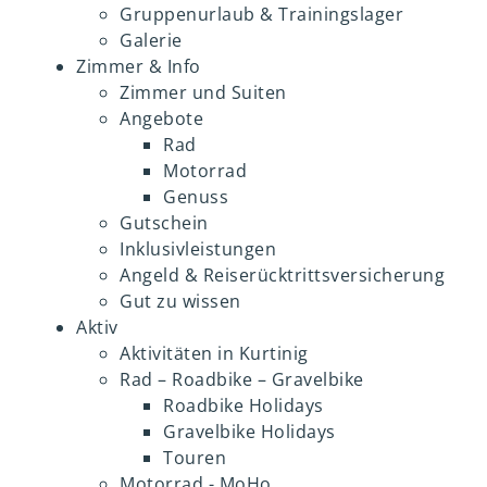
Gruppenurlaub & Trainingslager
Reiserücktrittsversicherung
Galerie
E-Mobility
Zimmer & Info
Gut zu wissen
Zimmer und Suiten
Angebote
Rad
Motorrad
Genuss
Gutschein
Inklusivleistungen
Angeld & Reiserücktrittsversicherung
Gut zu wissen
Aktiv
Aktivitäten in Kurtinig
Rad – Roadbike – Gravelbike
Roadbike Holidays
Gravelbike Holidays
Touren
Motorrad - MoHo