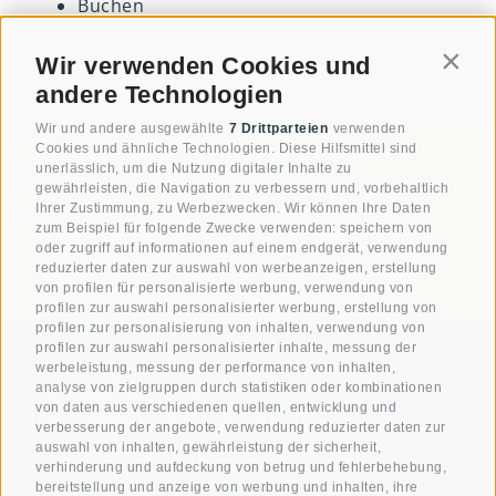
Buchen
AGB
Wir verwenden Cookies und
Contin
andere Technologien
Wir und andere ausgewählte
7 Drittparteien
verwenden
Cookies und ähnliche Technologien. Diese Hilfsmittel sind
unerlässlich, um die Nutzung digitaler Inhalte zu
Newsletter Anmeldung
gewährleisten, die Navigation zu verbessern und, vorbehaltlich
Ihrer Zustimmung, zu Werbezwecken. Wir können Ihre Daten
Neugierig? Unsere aktuellsten Angebote & News
zum Beispiel für folgende Zwecke verwenden: speichern von
oder zugriff auf informationen auf einem endgerät, verwendung
Newsletter anmelden
reduzierter daten zur auswahl von werbeanzeigen, erstellung
von profilen für personalisierte werbung, verwendung von
profilen zur auswahl personalisierter werbung, erstellung von
profilen zur personalisierung von inhalten, verwendung von
profilen zur auswahl personalisierter inhalte, messung der
werbeleistung, messung der performance von inhalten,
+39 0471817139
analyse von zielgruppen durch statistiken oder kombinationen
von daten aus verschiedenen quellen, entwicklung und
info@teutschhaus.it
verbesserung der angebote, verwendung reduzierter daten zur
auswahl von inhalten, gewährleistung der sicherheit,
Hotel Teutschhaus
verhinderung und aufdeckung von betrug und fehlerbehebung,
bereitstellung und anzeige von werbung und inhalten, ihre