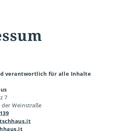
cktrittsversicherung
essum
d verantwortlich für alle Inhalte
ungen
ungen
ungen
ungen
360 Tour
360 Tour
360 Tour
360 Tour
Newsletter
Newsletter
Newsletter
Newsletter
aus
z 7
n der Weinstraße
139
tschhaus.it
hhaus.it