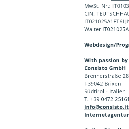
MwSt. Nr.: IT010
CIN: TEUTSCHHAU
IT021025A1ET6LJ
Walter IT021025
Webdesign/Pro
With passion by
Consisto GmbH
Brennerstraße 28
I-39042 Brixen
Südtirol - Italien
T. +39 0472 2516
info@consisto.it
Internetagentur