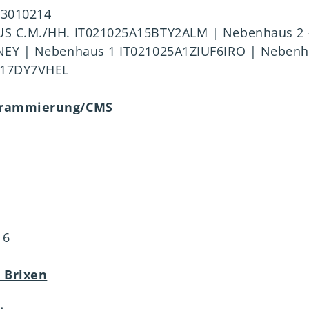
33010214
S C.M./HH. IT021025A15BTY2ALM | Nebenhaus 2 -
NEY | Nebenhaus 1 IT021025A1ZIUF6IRO | Nebenh
A17DY7VHEL
grammierung/CMS
16
 Brixen