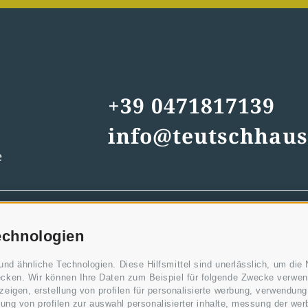
+39 0471817139
info@teutschhaus
e
Webcam
Gästebewertungen
echnologien
d ähnliche Technologien. Diese Hilfsmittel sind unerlässlich, um die N
cken. Wir können Ihre Daten zum Beispiel für folgende Zwecke verwend
igen, erstellung von profilen für personalisierte werbung, verwendung 
ndung von profilen zur auswahl personalisierter inhalte, messung der w