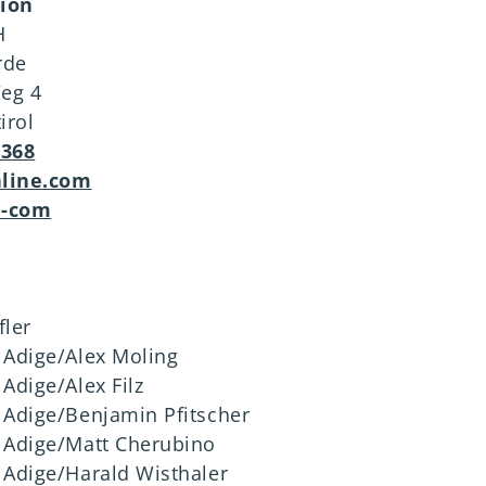
tion
H
erde
eg 4
irol
9368
line.com
e-com
ler
 Adige/Alex Moling
 Adige/Alex Filz
o Adige/Benjamin Pfitscher
o Adige/Matt Cherubino
 Adige/Harald Wisthaler