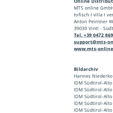
Online Distribu
MTS online Gmb
tofisch I villa I v
Anton Peintner W
39030 Vintl - Südt
Tel. +39 0472 86
support@mts-on
www.mts-onlin
Bildarchiv
Hannes Niederkof
IDM Südtirol-Alto
IDM Südtirol-Alto
IDM Südtirol-Alt
IDM Südtirol-Alt
IDM Südtirol-Alto