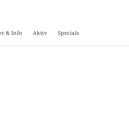
r & Info
Aktiv
Specials
ten
rtinig
rlebnisse
eingut
– Gravelbike
ern
o
 Trainingslager
en