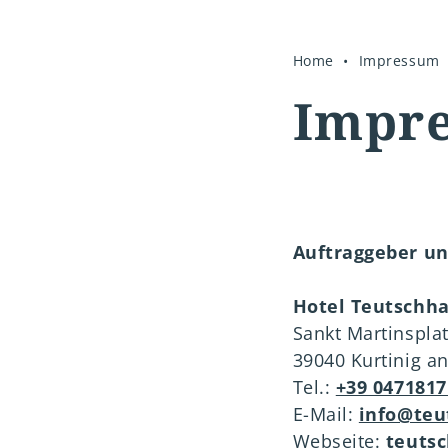
Galerie
Angeld & Reiserü
Home
Impressum
Gut zu wissen
Impr
Auftraggeber un
Wetter
Wetter
Wetter
Wetter
Gästebewert
Gästebewert
Gästebewert
Gästebewert
Hotel Teutschh
Sankt Martinsplat
39040 Kurtinig a
Tel.:
+39 0471817
E-Mail:
info@teu
Webseite:
teutsc