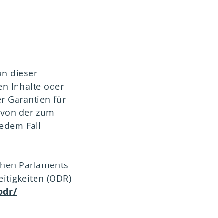
on dieser
ten Inhalte oder
r Garantien für
h von der zum
jedem Fall
chen Parlaments
eitigkeiten (ODR)
odr/